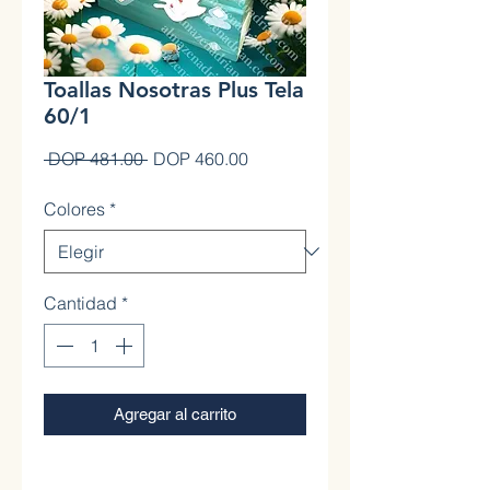
Toallas Nosotras Plus Tela
60/1
Precio
Precio de oferta
 DOP 481.00 
DOP 460.00
Colores
*
Cantidad
*
Agregar al carrito
0