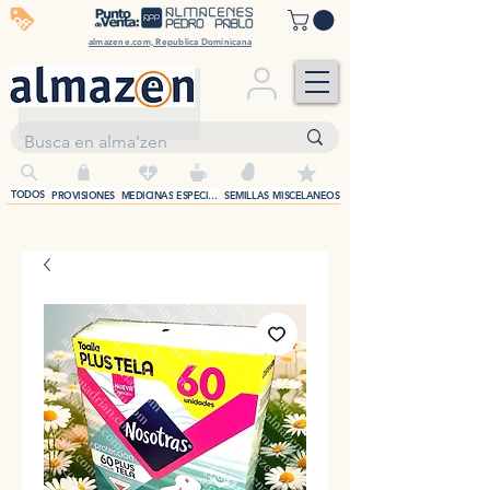
off
almazene.com, Republica Dominicana
+
TODOS
PROVISIONES
MEDICINAS
ESPECIAS
SEMILLAS
MISCELANEOS