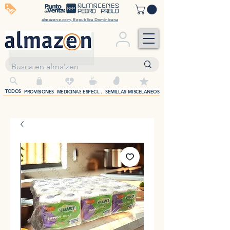
off
almazene.com, Republica Dominicana
+
TODOS
PROVISIONES
MEDICINAS
ESPECIAS
SEMILLAS
MISCELANEOS