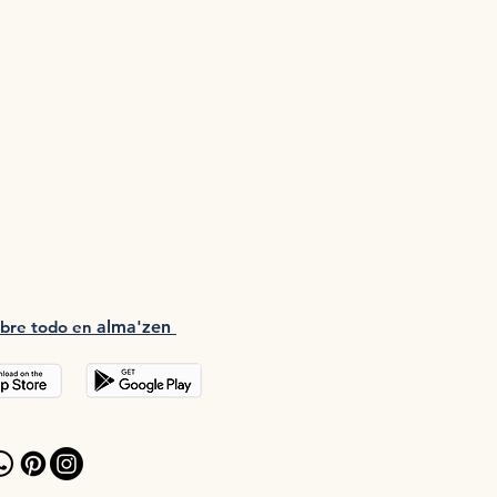
bre tod
o en
a
lma'zen