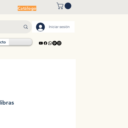
Catálogo
Iniciar sesión
cto
libras
io