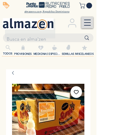
off
almazene.com, Republica Dominicana
+
TODOS
PROVISIONES
MEDICINAS
ESPECIAS
SEMILLAS
MISCELANEOS