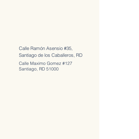
Direcciónes y Contactos
Calle Ramón Asensio #35,
Santiago de los Caballeros, RD
Calle Maximo Gomez #127
Santiago, RD 51000
Teléfono
809-284-4172
Abiertos en Horarios
Lun - Viernes: 9;30 am -
6pm
Sabados: 9;30 am - 1pm
Domingos: Cerrado