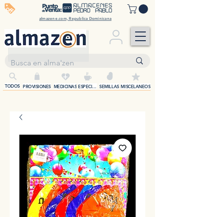
off
almazene.com, Republica Dominicana
+
TODOS
PROVISIONES
MEDICINAS
ESPECIAS
SEMILLAS
MISCELANEOS