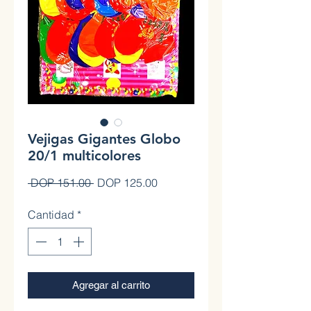
Vejigas Gigantes Globo
20/1 multicolores
Precio
Precio
 DOP 151.00 
DOP 125.00
de
oferta
Cantidad
*
Agregar al carrito