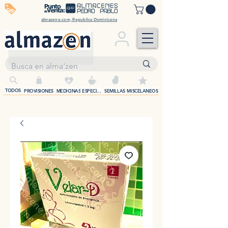
off
almazene.com, Republica Dominicana
+
TODOS
PROVISIONES
MEDICINAS
ESPECIAS
SEMILLAS
MISCELANEOS