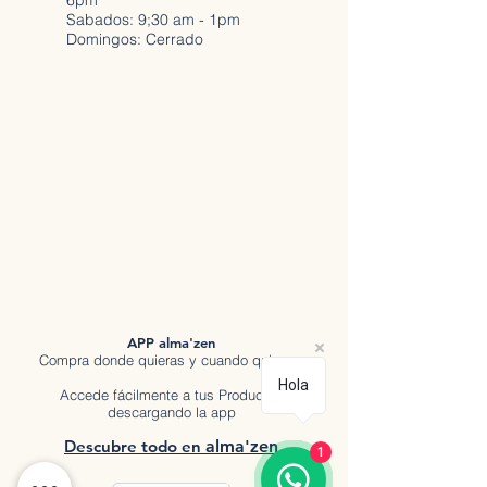
6pm
Sabados: 9;30 am - 1pm
Domingos: Cerrado
APP alma'zen
Compra donde quieras y cuando quieras.
Hola
Accede fácilmente a tus Productos
descargando la app
Descubre tod
o en
a
lma'zen
1