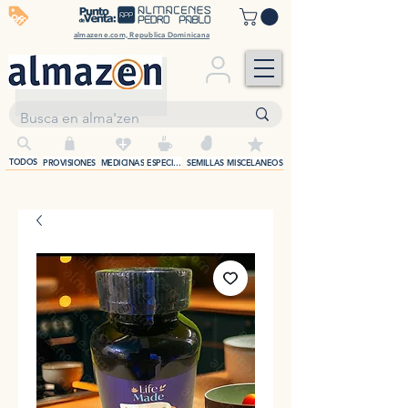
off
almazene.com, Republica Dominicana
+
TODOS
PROVISIONES
MEDICINAS
ESPECIAS
SEMILLAS
MISCELANEOS