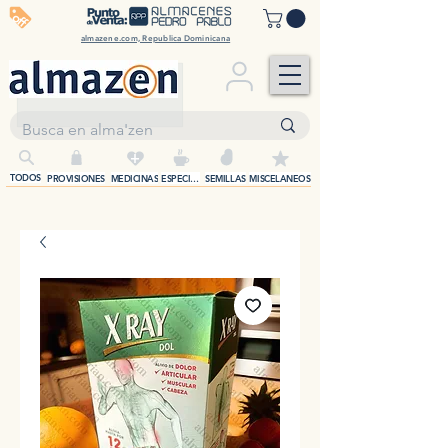
off
almazene.com, Republica Dominicana
+
TODOS
PROVISIONES
MEDICINAS
ESPECIAS
SEMILLAS
MISCELANEOS