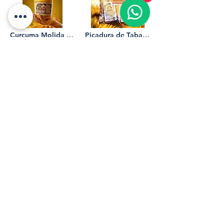
Curcuma Molida en polvo 100% Organica 8 oz Don Pedro Pablo
Picadura de Tabaco Don Pedro Pablo Funda Abre y Cierra Facil 12 unidades
RD$149.99
RD$150.00
Agregar al carrito
Agregar al carrito
Cafe Molido 100% 1/2 libra Don Pedro Pablo
Raiz de Valeriana Duermete naturalmente anti stress Don Pedro Pablo
RD$139.99
RD$49.99
Agregar al carrito
Agregar al carrito