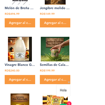
Melón de Breña Planta Medicinal Don Pedro Pablo brena
Jengibre molido en polvo 100% Organico 12 oz Don Pedro Pablo
RD$494.99
RD$149.99
Agregar al carrito
Agregar al carrito
Vinagre Blanco Galon 4 galones Caja Don Pedro Pablo
Semillas de Calabaza Auyama 100% Organica 10 oz Don Pedro Pablo
RD$240.00
RD$199.99
Agregar al carrito
Agregar al carrito
Hola
1