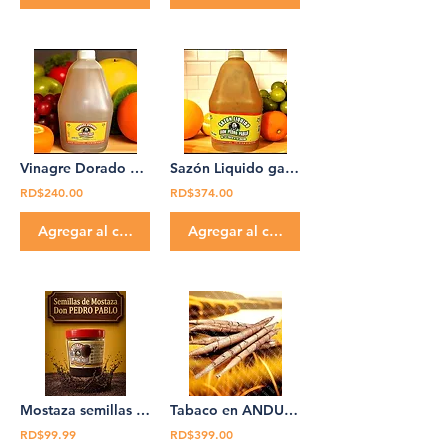
Vinagre Dorado 4 galones la Caja Don Pedro Pablo
Sazón Liquido galon sazon caja de 4 galones Don Pedro Pablo
RD$240.00
RD$374.00
Agregar al carrito
Agregar al carrito
Mostaza semillas 100% Organica 10 oz Don Pedro Pablo
Tabaco en ANDULLO Don Pedro Pablo andullo x libras
RD$99.99
RD$399.00