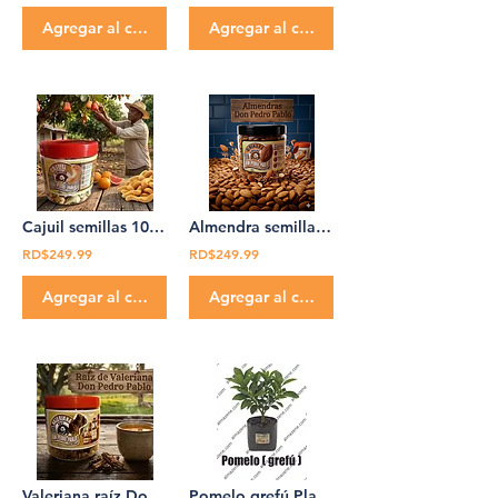
Agregar al carrito
Agregar al carrito
Cajuil semillas 100% Organica 12 oz Don Pedro Pablo
Almendra semillas 100% Organica 12 oz Don Pedro Pablo
RD$249.99
RD$249.99
Agregar al carrito
Agregar al carrito
Valeriana raíz Don Pedro Pablo 205 g raiz valeriana
Pomelo grefú Planta Medicinal Don Pedro Pablo grapefruit