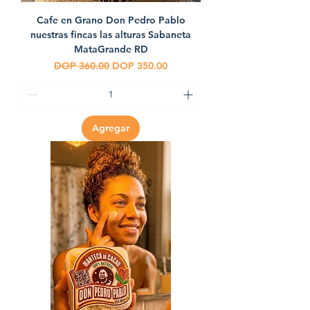
Cafe en Grano Don Pedro Pablo
nuestras fincas las alturas Sabaneta
MataGrande RD
Precio
Precio de oferta
DOP 360.00
DOP 350.00
Agregar