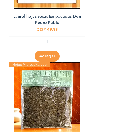
Laurel hojas secas Empacadas Don
Pedro Pablo
Precio
DOP 49.99
Agregar
Hojas /Flores /Raices