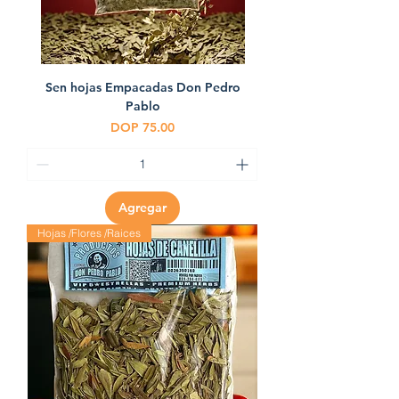
Sen hojas Empacadas Don Pedro
Pablo
Precio
DOP 75.00
Agregar
Hojas /Flores /Raices