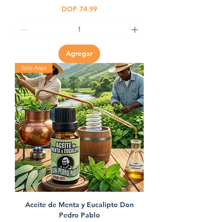
Precio
DOP 74.99
Agregar
Solo Aquí
Aceite de Menta y Eucalipto Don
Pedro Pablo