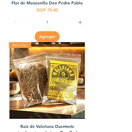
Flor de Manzanilla Don Pedro Pablo
Precio
DOP 75.00
Agregar
Solo Aquí
Raiz de Valeriana Duermete