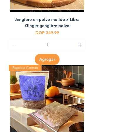
Jengibre en polvo molido x Libra
Ginger gengibre polvo
Precio
DOP 349.99
Agregar
Especia Comun