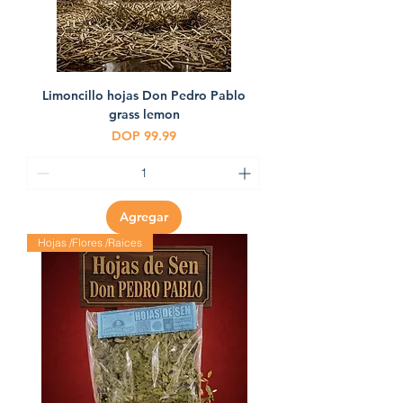
Limoncillo hojas Don Pedro Pablo
grass lemon
Precio
DOP 99.99
Agregar
Hojas /Flores /Raices