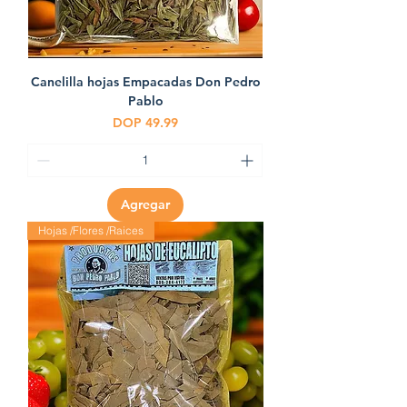
Canelilla hojas Empacadas Don Pedro
Pablo
Precio
DOP 49.99
Agregar
Hojas /Flores /Raices