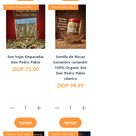
Hojas /Flores /Raices
Nuevo solo aqui
Sen hojas Empacadas
Semilla de Recao
Don Pedro Pablo
Coriandro coriander
100% Organic 8oz
Precio
DOP 75.00
Don Pedro Pablo
cilantro
Precio
DOP 99.99
Agregar
Agregar
Nuevo solo aqui
Nuevo solo aqui