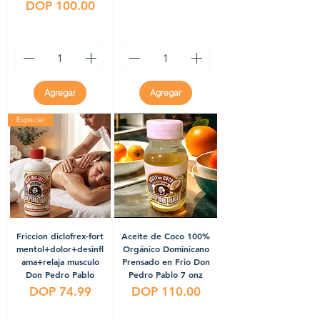
Precio
DOP 100.00
Agregar
Agregar
Especial
Friccion diclofrex-fort
Aceite de Coco 100%
mentol+dolor+desinfl
Orgánico Dominicano
ama+relaja musculo
Prensado en Frio Don
Don Pedro Pablo
Pedro Pablo 7 onz
Precio
Precio
DOP 74.99
DOP 110.00