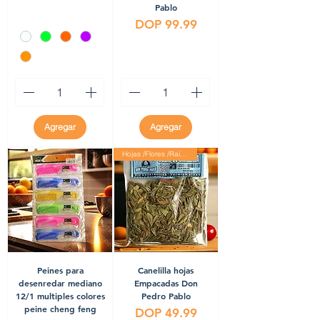
Pablo
Precio
DOP 99.99
Agregar
Agregar
Hojas /Flores /Raices
Peines para
Canelilla hojas
desenredar mediano
Empacadas Don
12/1 multiples colores
Pedro Pablo
peine cheng feng
Precio
DOP 49.99