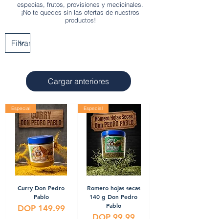
especias, frutos, provisiones y medicinales.
¡No te quedes sin las ofertas de nuestros
productos!
Cargar anteriores
Especial
Especial
Curry Don Pedro
Romero hojas secas
Pablo
140 g Don Pedro
Pablo
Precio
DOP 149.99
Precio
DOP 99.99