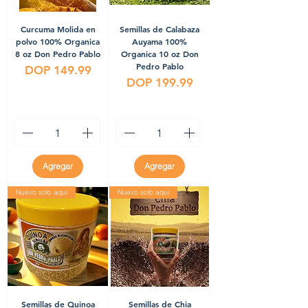
Curcuma Molida en
Semillas de Calabaza
polvo 100% Organica
Auyama 100%
8 oz Don Pedro Pablo
Organica 10 oz Don
Pedro Pablo
Precio
DOP 149.99
Precio
DOP 199.99
Agregar
Agregar
Nuevo solo aqui
Nuevo solo aqui
Semillas de Quinoa
Semillas de Chia