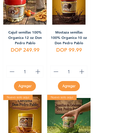
Cajuil semillas 100%
Mostaza semillas
Organica 12 oz Don
100% Organica 10 oz
Pedro Pablo
Don Pedro Pablo
Precio
Precio
DOP 249.99
DOP 99.99
Agregar
Agregar
Nuevo solo aqui
Nuevo solo aqui