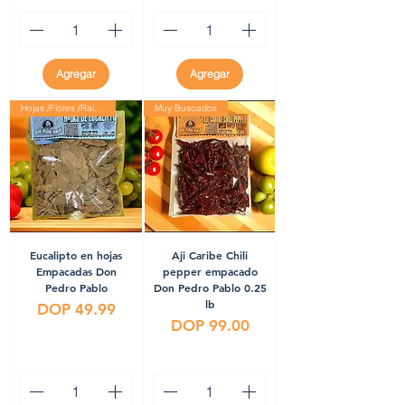
Agregar
Agregar
Hojas /Flores /Raices
Muy Buscados
Eucalipto en hojas
Aji Caribe Chili
Empacadas Don
pepper empacado
Pedro Pablo
Don Pedro Pablo 0.25
lb
Precio
DOP 49.99
Precio
DOP 99.00