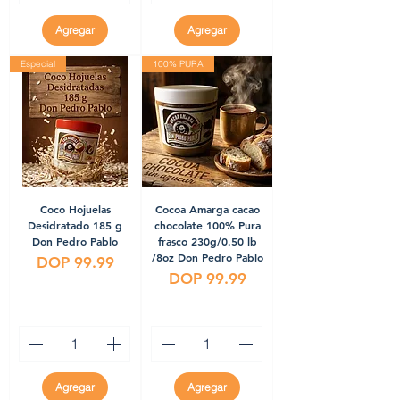
Agregar
Agregar
Especial
100% PURA
Coco Hojuelas
Cocoa Amarga cacao
Desidratado 185 g
chocolate 100% Pura
Don Pedro Pablo
frasco 230g/0.50 lb
/8oz Don Pedro Pablo
Precio
DOP 99.99
Precio
DOP 99.99
Agregar
Agregar