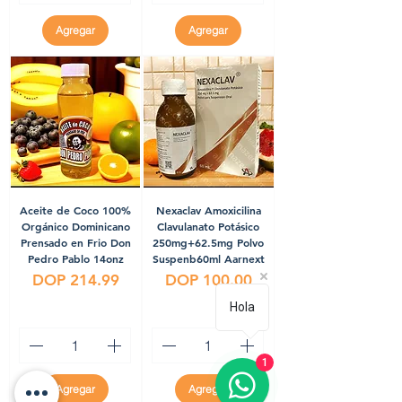
Agregar
Agregar
Aceite de Coco 100%
Nexaclav Amoxicilina
Orgánico Dominicano
Clavulanato Potásico
Prensado en Frio Don
250mg+62.5mg Polvo
Pedro Pablo 14onz
Suspenb60ml Aarnext
Precio
Precio
DOP 214.99
DOP 100.00
Hola
1
Agregar
Agregar