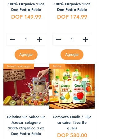
100% Organica 12oz
100% Organica 12oz
Don Pedro Pablo
Don Pedro Pablo
Precio
Precio
DOP 149.99
DOP 174.99
Agregar
Agregar
Nuevo solo aqui
Nińos
Gelatina Sin Sabor Sin
Compota Qualis / Elija
Azucar colageno
su sabor favorito
100% Organico 3 oz
qualis
Don Pedro Pablo
Precio
DOP 580.00