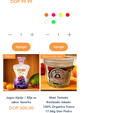
Precio
DOP 99.99
Agregar
Agregar
Nińos
Nuevo solo aqui
Jugos Kipiju / Elija su
Mani Tostado
sabor favorito
Rostizado Salado
100% Organico frasco
Precio
DOP 300.00
17.86g Don Pedro