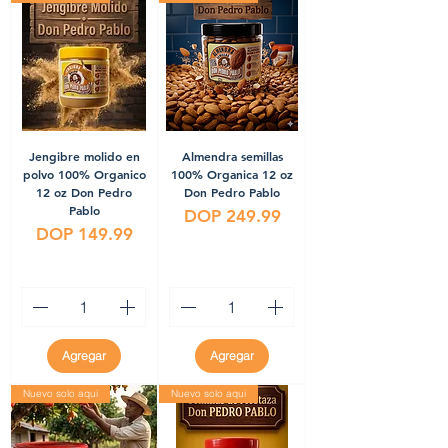
Jengibre molido en
Almendra semillas
polvo 100% Organico
100% Organica 12 oz
12 oz Don Pedro
Don Pedro Pablo
Pablo
Precio
DOP 249.99
Precio
DOP 149.99
Agregar
Agregar
Nuevo solo aqui
Nuevo solo aqui